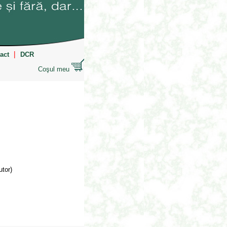
|
act
DCR
Coşul meu
utor)