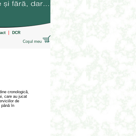
|
act
DCR
Coşul meu
rdine cronologică,
ui, care au jucat
rviciilor de
i până în