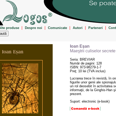
|
|
|
|
|
Alte produse
Despre noi
Comunicate
Autori
Parteneri
Cont
Ioan Eşan
Maeştrii culiselor secrete
Seria: BREVIAR
Număr de pagini: 128
ISBN: 973-98279-1-7
Preţ: 10 lei (TVA inclus)
Lucrarea trece în revistă, în o
figurile unor genii ale spionajul
un rol deosebit în activitatea se
informaţii, de la Ginghis-Han ş
prezent.
Suport: electronic (e-book)