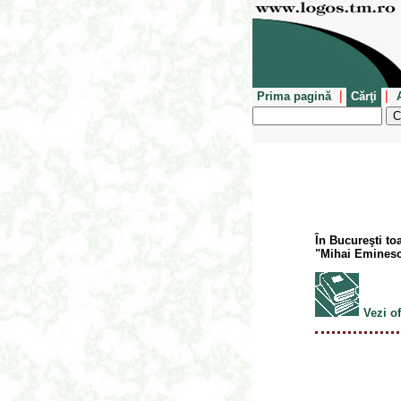
|
|
Prima pagină
Cărţi
În Bucureşti toa
"Mihai Eminesc
Vezi o