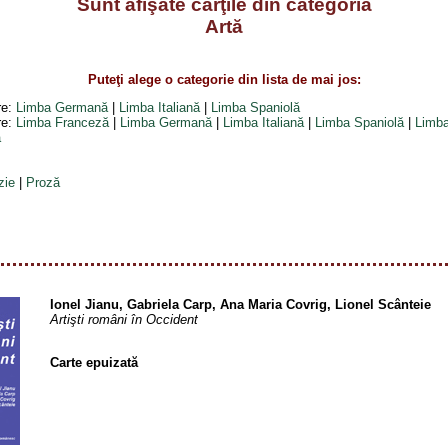
Sunt afişate cărţile din categoria
Artă
Puteţi alege o categorie din lista de mai jos:
re:
Limba Germană
|
Limba Italiană
|
Limba Spaniolă
re:
Limba Franceză
|
Limba Germană
|
Limba Italiană
|
Limba Spaniolă
|
Limba
ă
zie
|
Proză
Ionel Jianu, Gabriela Carp, Ana Maria Covrig, Lionel Scânteie
Artişti români în Occident
Carte epuizată