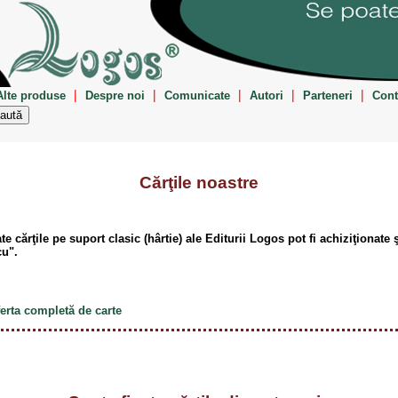
|
|
|
|
|
Alte produse
Despre noi
Comunicate
Autori
Parteneri
Cont
Cărţile noastre
te cărţile pe suport clasic (hârtie) ale Editurii Logos pot fi achiziţionate ş
u".
ferta completă de carte